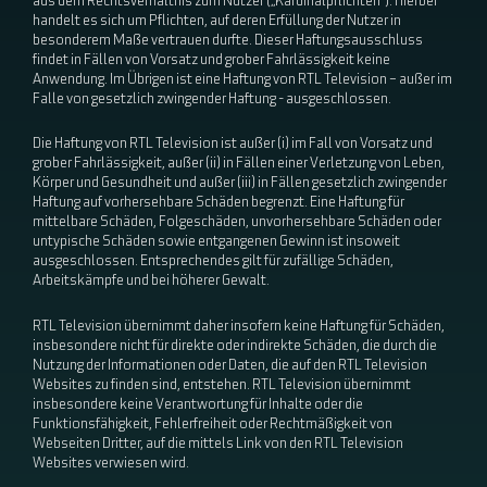
aus dem Rechtsverhältnis zum Nutzer („Kardinalpflichten“). Hierbei
handelt es sich um Pflichten, auf deren Erfüllung der Nutzer in
besonderem Maße vertrauen durfte. Dieser Haftungsausschluss
findet in Fällen von Vorsatz und grober Fahrlässigkeit keine
Anwendung. Im Übrigen ist eine Haftung von RTL Television – außer im
Falle von gesetzlich zwingender Haftung - ausgeschlossen.
Die Haftung von RTL Television ist außer (i) im Fall von Vorsatz und
grober Fahrlässigkeit, außer (ii) in Fällen einer Verletzung von Leben,
Körper und Gesundheit und außer (iii) in Fällen gesetzlich zwingender
Haftung auf vorhersehbare Schäden begrenzt. Eine Haftung für
mittelbare Schäden, Folgeschäden, unvorhersehbare Schäden oder
untypische Schäden sowie entgangenen Gewinn ist insoweit
ausgeschlossen. Entsprechendes gilt für zufällige Schäden,
Arbeitskämpfe und bei höherer Gewalt.
RTL Television übernimmt daher insofern keine Haftung für Schäden,
insbesondere nicht für direkte oder indirekte Schäden, die durch die
Nutzung der Informationen oder Daten, die auf den RTL Television
Websites zu finden sind, entstehen. RTL Television übernimmt
insbesondere keine Verantwortung für Inhalte oder die
Funktionsfähigkeit, Fehlerfreiheit oder Rechtmäßigkeit von
Webseiten Dritter, auf die mittels Link von den RTL Television
Websites verwiesen wird.