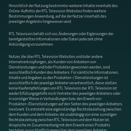
Hinsichtlich der Nutzung bestimmter weiterer Inhalte innerhalb des
Online-Auftritts der RTL Television Websites finden weitere
Bestimmungen Anwendung, auf die der Nutzer innerhalb des
jeweiligen Angebots hingewiesen wird.
RTL Television behält sich vor, Änderungen oder Ergänzungen der
bereitgestellten Informationen oder Daten jederzeit ohne
Ankündigung vorzunehmen.
Nutzer, die über RTL Television Websites und/oder andere
Internetverknüpfungen, als Kunden von Anbietern von
Dienstleistungen und/oder Produkten gewonnen werden, sind
ausschließlich Kunden des Anbieters. Für sämtliche Informationen,
Inhalte und Angaben zu den Produkten-/ Dienstleistungen ist
ausschließlich der jeweilige Anbieter verantwortlich, diese stellen
keine Kaufempfehlungen von RTL Television dar. RTL Television ist
weder Erfüllungsgehilfe noch Vertreter des jeweiligen Anbieters oder
in sonstiger Weise in Verhandlungen bzw. den Erwerb von
Produkten-/Dienstleistungen auf den Seiten des jeweiligen Anbieters
involviert. Es entsteht eine eigenständige Rechtsbeziehung zwischen
dem Kunden und dem Anbieter, die unabhängig von einer sonstigen
Rechtsbeziehung zwischen RTL Television und dem Nutzer ist.
Ansprüche im Zusammenhang mit dem Erwerb eines Produkts
bestehen ausschließlich gegenüber dem jeweiligen Anbieter.