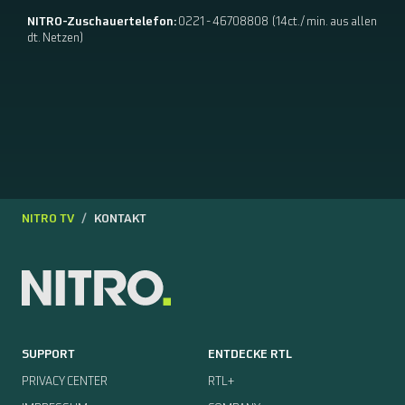
NITRO-Zuschauertelefon:
0221 - 46708808 (14ct./ min. aus allen
dt. Netzen)
NITRO TV
KONTAKT
SUPPORT
ENTDECKE RTL
PRIVACY CENTER
RTL+