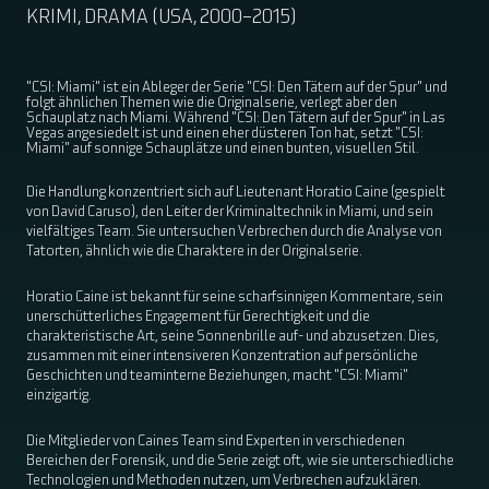
KRIMI, DRAMA (USA, 2000–2015)
"CSI: Miami" ist ein Ableger der Serie "CSI: Den Tätern auf der Spur" und 
folgt ähnlichen Themen wie die Originalserie, verlegt aber den 
Schauplatz nach Miami. Während "CSI: Den Tätern auf der Spur" in Las 
Vegas angesiedelt ist und einen eher düsteren Ton hat, setzt "CSI: 
Miami" auf sonnige Schauplätze und einen bunten, visuellen Stil. 
Die Handlung konzentriert sich auf Lieutenant Horatio Caine (gespielt
von David Caruso), den Leiter der Kriminaltechnik in Miami, und sein
vielfältiges Team. Sie untersuchen Verbrechen durch die Analyse von
Tatorten, ähnlich wie die Charaktere in der Originalserie.
Horatio Caine ist bekannt für seine scharfsinnigen Kommentare, sein
unerschütterliches Engagement für Gerechtigkeit und die
charakteristische Art, seine Sonnenbrille auf- und abzusetzen. Dies,
zusammen mit einer intensiveren Konzentration auf persönliche
Geschichten und teaminterne Beziehungen, macht "CSI: Miami"
einzigartig.
Die Mitglieder von Caines Team sind Experten in verschiedenen
Bereichen der Forensik, und die Serie zeigt oft, wie sie unterschiedliche
Technologien und Methoden nutzen, um Verbrechen aufzuklären.