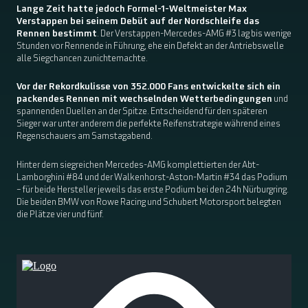
Lange Zeit hatte jedoch Formel-1-Weltmeister Max
Verstappen bei seinem Debüt auf der Nordschleife das
Rennen bestimmt
. Der Verstappen-Mercedes-AMG #3 lag bis wenige
Stunden vor Rennende in Führung, ehe ein Defekt an der Antriebswelle
alle Siegchancen zunichtemachte.
Vor der Rekordkulisse von 352.000 Fans entwickelte sich ein
packendes Rennen mit wechselnden Wetterbedingungen
und
spannenden Duellen an der Spitze. Entscheidend für den späteren
Sieger war unter anderem die perfekte Reifenstrategie während eines
Regenschauers am Samstagabend.
Hinter dem siegreichen Mercedes-AMG komplettierten der Abt-
Lamborghini #84 und der Walkenhorst-Aston-Martin #34 das Podium
– für beide Hersteller jeweils das erste Podium bei den 24h Nürburgring.
Die beiden BMW von Rowe Racing und Schubert Motorsport belegten
die Plätze vier und fünf.