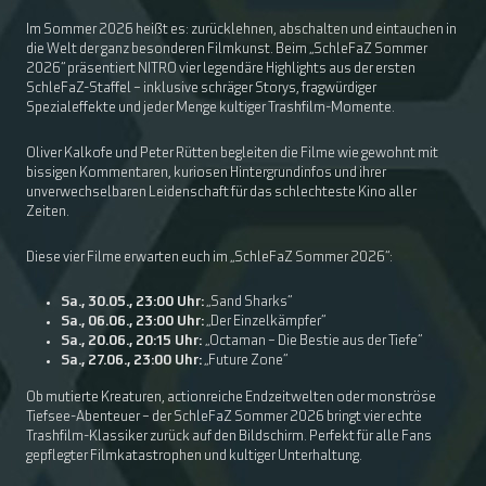
Im Sommer 2026 heißt es: zurücklehnen, abschalten und eintauchen in
die Welt der ganz besonderen Filmkunst. Beim „SchleFaZ Sommer
2026“ präsentiert NITRO vier legendäre Highlights aus der ersten
SchleFaZ-Staffel – inklusive schräger Storys, fragwürdiger
Spezialeffekte und jeder Menge kultiger Trashfilm-Momente.
Oliver Kalkofe und Peter Rütten begleiten die Filme wie gewohnt mit
bissigen Kommentaren, kuriosen Hintergrundinfos und ihrer
unverwechselbaren Leidenschaft für das schlechteste Kino aller
Zeiten.
Diese vier Filme erwarten euch im „SchleFaZ Sommer 2026“:
Sa., 30.05., 23:00 Uhr:
„Sand Sharks“
Sa., 06.06., 23:00 Uhr:
„Der Einzelkämpfer“
Sa., 20.06., 20:15 Uhr:
„Octaman – Die Bestie aus der Tiefe“
Sa., 27.06., 23:00 Uhr:
„Future Zone“
Ob mutierte Kreaturen, actionreiche Endzeitwelten oder monströse
Tiefsee-Abenteuer – der SchleFaZ Sommer 2026 bringt vier echte
Trashfilm-Klassiker zurück auf den Bildschirm. Perfekt für alle Fans
gepflegter Filmkatastrophen und kultiger Unterhaltung.