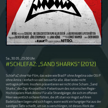
Sa., 30.05., 23:00 Uhr
#SCHLEFAZ: „SAND SHARKS“ (2012)
SchleFaZ ohne Hai-Film, das wäre wie Brad P. ohne Angelina oder Olli P.
ohne Amira – einfach so viel besser für alle. Aber leider nicht
vertragskonform. Insofern präsentieren wir nicht ohne Scham: „Sand
Sharks“, den Digi-Knorpelfisch-Fiebertraum des notorischen Regie-
Hochstaplers Mark Atkins! Für alle Strandgänger, die sich im offenen
Meer wesentlich sicherer fühlen, die oft starr vor Angst auf ihren
Badetüchern liegen und sich fragen, wann wohl ein hungriger Hai aus der
sandigen Tiefe schießt, um sie zu verschlingen, ist dieses Werk der