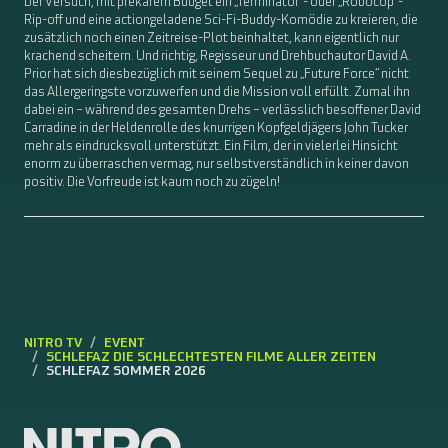
Der Versuch, mit prekärem Budget ein „Terminator“- oder „Robocop“-
Rip-off und eine actiongeladene Sci-Fi-Buddy-Komödie zu kreieren, die
zusätzlich noch einen Zeitreise-Plot beinhaltet, kann eigentlich nur
krachend scheitern. Und richtig, Regisseur und Drehbuchautor David A.
Prior hat sich diesbezüglich mit seinem Sequel zu „Future Force“ nicht
das Allergeringste vorzuwerfen und die Mission voll erfüllt. Zumal ihn
dabei ein – während des gesamten Drehs – verlässlich besoffener David
Carradine in der Heldenrolle des knurrigen Kopfgeldjägers John Tucker
mehr als eindrucksvoll unterstützt. Ein Film, der in vielerlei Hinsicht
enorm zu überraschen vermag, nur selbstverständlich in keiner davon
positiv. Die Vorfreude ist kaum noch zu zügeln!
NITRO TV
EVENT
SCHLEFAZ DIE SCHLECHTESTEN FILME ALLER ZEITEN
SCHLEFAZ SOMMER 2026