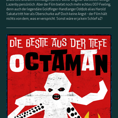
Lazenby persönlich. Aber der Film bietet noch mehr echtes 007-Feeling,
denn auch der legendäre Goldfinger-Handlanger OddJob alias Harold
Sakata tritt hier als Oberschurke auf! Doch keine Angst - der Film hält
nichts von dem, was er verspricht. Sonst wäre er ja kein SchleFaZ!