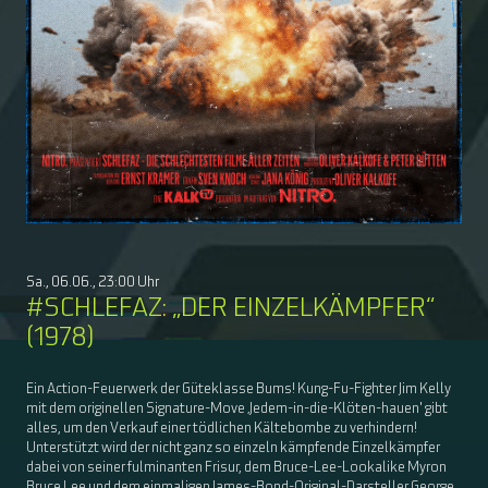
Sa., 06.06., 23:00 Uhr
#SCHLEFAZ: „DER EINZELKÄMPFER“
(1978)
Ein Action-Feuerwerk der Güteklasse Bums! Kung-Fu-Fighter Jim Kelly
mit dem originellen Signature-Move ‚Jedem-in-die-Klöten-hauen' gibt
alles, um den Verkauf einer tödlichen Kältebombe zu verhindern!
Unterstützt wird der nicht ganz so einzeln kämpfende Einzelkämpfer
dabei von seiner fulminanten Frisur, dem Bruce-Lee-Lookalike Myron
Bruce Lee und dem einmaligen James-Bond-Original-Darsteller George