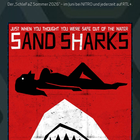
Der „SchleFaZ Sommer 2026“ – im Juni bei NITRO und jederzeit auf RTL+.