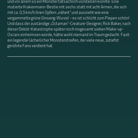
und vor allem so ein Monster tatsächlich vorstellen konnte. Eine
mutierte Krakenmann-Bestie mit sechs statt mit acht Armen, die sich
mit ca. 0,3 km/h ihren Opfern „nähert“ und aussieht wie eine
vergammelte grüne Ginseng-Wurzel – es ist schlicht zum Piepen schön!
Und dass der zuständige „Octaman“-Creature-Designer, Rick Baker, nach
dieser Debüt-Katastrophe später noch insgesamt sieben Make-up-
Oscars einheimsen würde, hätte wohl niemand im Traum gedacht. Fazit:
ein legendär lächerlicher Monsterstreifen, der viele neue, zutiefst
gerührte Fans verdient hat.